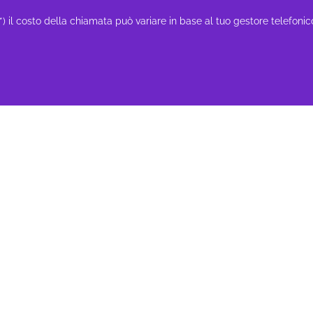
(*) il costo della chiamata può variare in base al tuo gestore telefonic